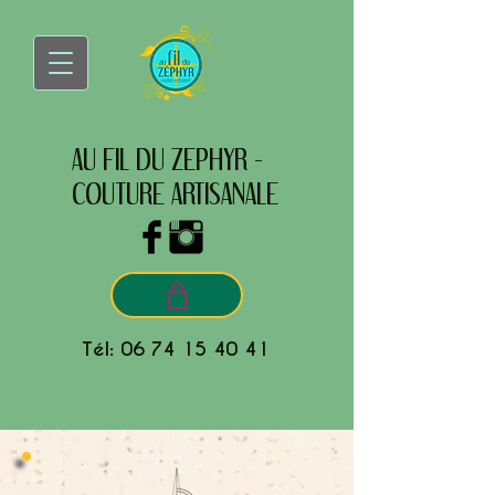
AU FIL DU ZEPHYR -
COUTURE ARTISANALE
Tél:
06 74 15 40 41