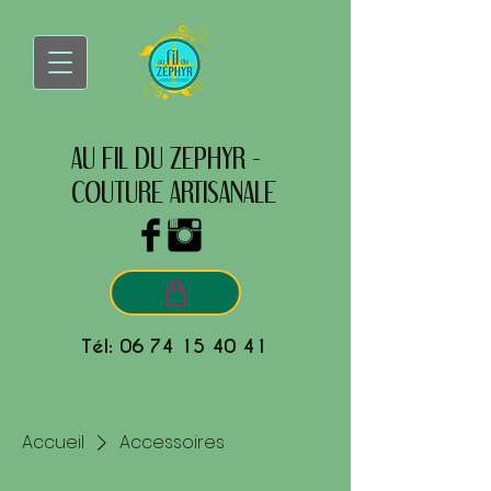
AU FIL DU ZEPHYR -
COUTURE ARTISANALE
Tél:
06 74 15 40 41
Accueil
Accessoires