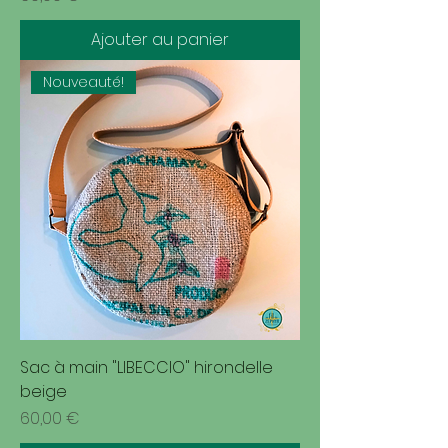
Ajouter au panier
Nouveauté!
Sac à main "LIBECCIO" hirondelle
beige
Prix
60,00 €