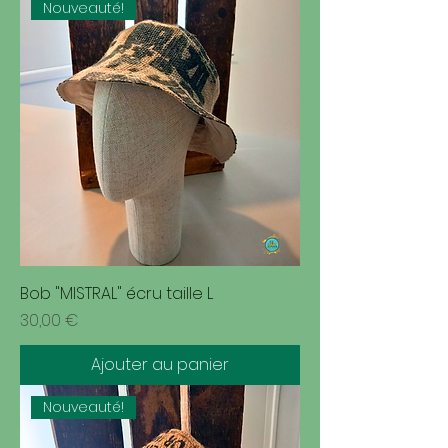
Nouveauté!
Bob "MISTRAL" écru taille L
Prix
30,00 €
Ajouter au panier
Nouveauté!